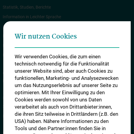
Statistik, Studien, Berichte
Information in Leichter Sprache
Information in English
Wir nutzen Cookies
Rechtliche Grundlagen
News
Kontakt
Wir verwenden Cookies, die zum einen
technisch notwendig für die Funktionalität
unserer Website sind, aber auch Cookies zu
ANMELDUNG ZUM MEDAT
funktionellen, Marketing- und Analysezwecken
Internet-Anmeldung zum MedAT
um das Nutzungserlebnis auf unserer Seite zu
optimieren. Mit Ihrer Einwilligung zu den
STUDIENPLÄTZE UND KONTINGENTREGELUNG
Cookies werden sowohl von uns Daten
verarbeitet als auch von Drittanbieter:innen,
Studienplätze
die ihren Sitz teilweise in Drittländern (z.B. den
Kontingentregelung
USA) haben. Nähere Informationen zu den
Tools und den Partner:innen finden Sie in
DER AUFNAHMETEST MEDAT