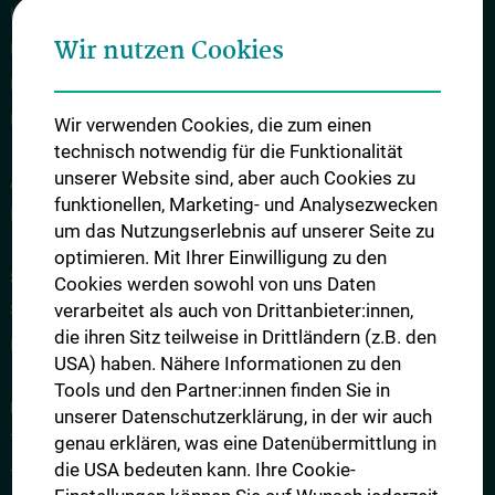
Information in English
Wir nutzen Cookies
Rechtliche Grundlagen
News
Kontakt
Wir verwenden Cookies, die zum einen
technisch notwendig für die Funktionalität
unserer Website sind, aber auch Cookies zu
ANMELDUNG ZUM MEDAT
funktionellen, Marketing- und Analysezwecken
Internet-Anmeldung zum MedAT
um das Nutzungserlebnis auf unserer Seite zu
optimieren. Mit Ihrer Einwilligung zu den
STUDIENPLÄTZE UND KONTINGENTREGELUNG
Cookies werden sowohl von uns Daten
verarbeitet als auch von Drittanbieter:innen,
Studienplätze
die ihren Sitz teilweise in Drittländern (z.B. den
Kontingentregelung
USA) haben. Nähere Informationen zu den
Tools und den Partner:innen finden Sie in
DER AUFNAHMETEST MEDAT
unserer Datenschutzerklärung, in der wir auch
Testinhalte
genau erklären, was eine Datenübermittlung in
die USA bedeuten kann. Ihre Cookie-
Testteilnahme und Testtag