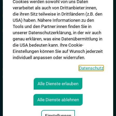
STUDIENPLÄTZE UND KONTINGENTREGELUNG
Cookies werden sowohl von uns Daten
verarbeitet als auch von Drittanbieter:innen,
Studienplätze
die ihren Sitz teilweise in Drittländern (z.B. den
Kontingentregelung
USA) haben. Nähere Informationen zu den
Tools und den Partner:innen finden Sie in
DER AUFNAHMETEST MEDAT
unserer Datenschutzerklärung, in der wir auch
Testinhalte
genau erklären, was eine Datenübermittlung in
die USA bedeuten kann. Ihre Cookie-
Testteilnahme und Testtag
Einstellungen können Sie auf Wunsch jederzeit
Testergebnisse und Zulassung
individuell anpassen oder widerrufen.
Datenschutz
FAQ - HÄUFIG GESTELLTE FRAGEN
FAQ
Alle Dienste erlauben
KONTAKT
Alle Dienste ablehnen
IMPRESSUM
COOKIE-EINSTELLUNGEN
Einstellungen