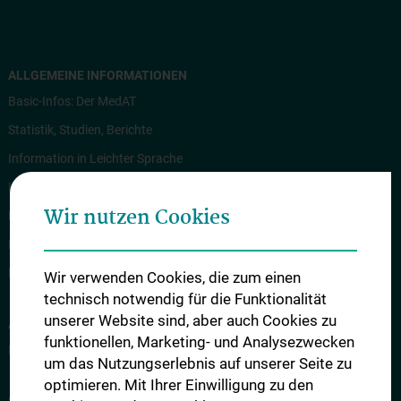
ALLGEMEINE INFORMATIONEN
Basic-Infos: Der MedAT
Statistik, Studien, Berichte
Information in Leichter Sprache
Information in English
Wir nutzen Cookies
Rechtliche Grundlagen
News
Kontakt
Wir verwenden Cookies, die zum einen
technisch notwendig für die Funktionalität
unserer Website sind, aber auch Cookies zu
ANMELDUNG ZUM MEDAT
funktionellen, Marketing- und Analysezwecken
Internet-Anmeldung zum MedAT
um das Nutzungserlebnis auf unserer Seite zu
optimieren. Mit Ihrer Einwilligung zu den