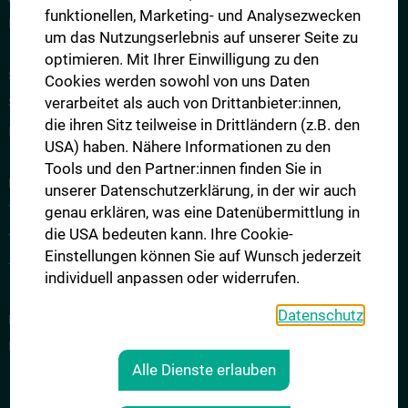
funktionellen, Marketing- und Analysezwecken
Internet-Anmeldung zum MedAT
um das Nutzungserlebnis auf unserer Seite zu
optimieren. Mit Ihrer Einwilligung zu den
STUDIENPLÄTZE UND KONTINGENTREGELUNG
Cookies werden sowohl von uns Daten
verarbeitet als auch von Drittanbieter:innen,
Studienplätze
die ihren Sitz teilweise in Drittländern (z.B. den
Kontingentregelung
USA) haben. Nähere Informationen zu den
Tools und den Partner:innen finden Sie in
DER AUFNAHMETEST MEDAT
unserer Datenschutzerklärung, in der wir auch
Testinhalte
genau erklären, was eine Datenübermittlung in
die USA bedeuten kann. Ihre Cookie-
Testteilnahme und Testtag
Einstellungen können Sie auf Wunsch jederzeit
Testergebnisse und Zulassung
individuell anpassen oder widerrufen.
Datenschutz
FAQ - HÄUFIG GESTELLTE FRAGEN
FAQ
Alle Dienste erlauben
KONTAKT