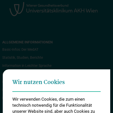
ALLGEMEINE INFORMATIONEN
Basic-Infos: Der MedAT
Statistik, Studien, Berichte
Information in Leichter Sprache
Information in English
Wir nutzen Cookies
Rechtliche Grundlagen
News
Kontakt
Wir verwenden Cookies, die zum einen
technisch notwendig für die Funktionalität
unserer Website sind, aber auch Cookies zu
ANMELDUNG ZUM MEDAT