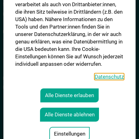
verarbeitet als auch von Drittanbieter:innen,
Studienplätze
die ihren Sitz teilweise in Drittländern (z.B. den
Kontingentregelung
USA) haben. Nähere Informationen zu den
Tools und den Partner:innen finden Sie in
DER AUFNAHMETEST MEDAT
unserer Datenschutzerklärung, in der wir auch
Testinhalte
genau erklären, was eine Datenübermittlung in
die USA bedeuten kann. Ihre Cookie-
Testteilnahme und Testtag
Einstellungen können Sie auf Wunsch jederzeit
Testergebnisse und Zulassung
individuell anpassen oder widerrufen.
Datenschutz
FAQ - HÄUFIG GESTELLTE FRAGEN
FAQ
Alle Dienste erlauben
KONTAKT
Alle Dienste ablehnen
IMPRESSUM
COOKIE-EINSTELLUNGEN
Einstellungen