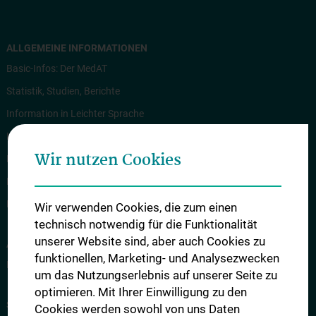
ALLGEMEINE INFORMATIONEN
Basic-Infos: Der MedAT
Statistik, Studien, Berichte
Information in Leichter Sprache
Information in English
Wir nutzen Cookies
Rechtliche Grundlagen
News
Kontakt
Wir verwenden Cookies, die zum einen
technisch notwendig für die Funktionalität
unserer Website sind, aber auch Cookies zu
ANMELDUNG ZUM MEDAT
funktionellen, Marketing- und Analysezwecken
Internet-Anmeldung zum MedAT
um das Nutzungserlebnis auf unserer Seite zu
optimieren. Mit Ihrer Einwilligung zu den
STUDIENPLÄTZE UND KONTINGENTREGELUNG
Cookies werden sowohl von uns Daten