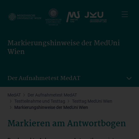
Skip
to
main
content
Markierungshinweise der MedUni
Wien
Der Aufnahmetest MedAT
MedAT
Der Aufnahmetest MedAT
Testteilnahme und Testtag
Testtag MedUni Wien
Markierungshinweise der MedUni Wien
Markieren am Antwortbogen